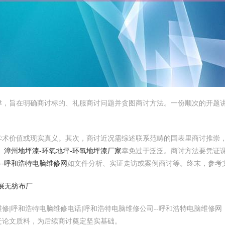
津，旨在明确商讨标的、礼服商讨问题并贪图商讨方法。一份顺次的开题
学术价值或现实真义。其次，商讨近况需综述联系范畴的国表里商讨推崇
，
漳州地坪漆-环氧地坪-环氧地坪漆厂家
幸免过于泛泛。商讨方法要凭证
--呼和浩特电脑维修网
如文件分析、实证走访或案例商讨等。终末，参考
创展无纺布厂
修|呼和浩特电脑维修电话|呼和浩特电脑维修公司--呼和浩特电脑维修
迁论文质料，为后续商讨奠定坚实基础。