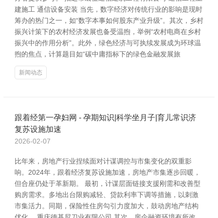
建施工 通信设备安装 当先，数字经济对传统行业的影响是现时
筹办的热门之一，如“数字本事如何股东产业升级”。其次，乡村
振兴计策下的农村经济发展也备受温煦，举例“农村电商在乡村
振兴中的作用分析”。此外，绿色经济与可执续发展成为环球温
煦的焦点，计算题目如“碳中庸指标下的绿色金融发展旅
新闻动态
跟着经第一孕妇网 - 孕期知识|科学坐月子|育儿常识济
复苏设施加速
2026-02-07
比年来，房地产行业捏续面对计谋调控与市集变化的双重影
响。2024年，跟着经济复苏设施加速，房地产市集逐步回暖，
但合座仍处于革新期。 最初，计谋层面链接支援刚需和改善型
购房需求。多地出台限购减轻、贷款利率下调等措施，以刺激
市集活力。同期，保险性住房勾引力度加大，鼓动房地产结构
优化。 重庆德基尼刀业有限公司 其次，房企融资环境有所改