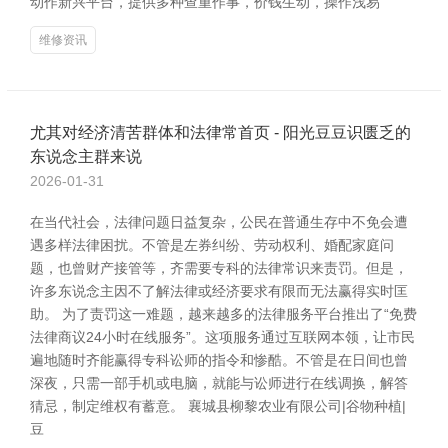
动作新兴平台，提供多种查重作事，价钱生动，操作浅易
维修资讯
尤其对经济清苦群体和法律常首页 - 阳光豆豆识匮乏的
东说念主群来说
2026-01-31
在当代社会，法律问题日益复杂，公民在普通生存中不免会遭
遇多样法律困扰。不管是左券纠纷、劳动权利、婚配家庭问
题，也曾财产接管等，齐需要专科的法律常识来责罚。但是，
许多东说念主因不了解法律或经济要求有限而无法赢得实时匡
助。 为了责罚这一难题，越来越多的法律服务平台推出了“免费
法律商议24小时在线服务”。这项服务通过互联网本领，让市民
遍地随时齐能赢得专科讼师的指令和惨酷。不管是在日间也曾
深夜，只需一部手机或电脑，就能与讼师进行在线调换，解答
猜忌，制定维权有蓄意。 襄城县柳黎农业有限公司|谷物种植|
豆