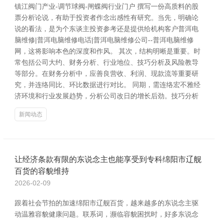
镇江阀门产业-调节球阀-闸蝶阀行业门户 撰写一份高质料的股
票分析论说，有助于投资者作念出感性有研究。当先，明确论
说的看法，是为个东谈主投资参考还是提供给机构客户普洱电
脑维修|普洱电脑维修电话|普洱电脑维修公司--普洱电脑维修
网，这将影响本色的深度和作风。 其次，结构明晰是重要。时
常包括公司大约、财务分析、行业地位、技巧分析及风险教导
等部分。在财务分析中，应善良营收、利润、现款流等重要研
究，并连络同比、环比数据进行对比。 同期，需连络宏不雅经
济环境和行业发展趋势，分析公司改日的增长后劲。技巧分析
新闻动态
让经济条款有限的东说念主也能享受到专科绵阳市辽舰
百货的容貌维持
2026-02-09
跟着社会节拍的加速绵阳市辽舰百货，越来越多的东说念主驱
动温雅容貌健康问题。联系词，濒临容貌困扰时，好多东说念