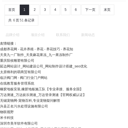
首页
1
2
3
4
5
6
下一页
末页
共
6
页
51
条记录
品牌介绍
项目介绍
联系我们
新闻动态
友情链接：
成都养花网 - 花卉养殖 - 养花 - 养花技巧 - 养花知
天美九一厂制作_天美麻花果冻_九一果冻制作厂
重庆阳侯雕塑有限公司
延边网站设计_网站建设公司_网站制作设计搭建_seo优化
太原锋利的萌商贸有限公司
临沂阀门网 - 阀门行业门户网站
在线教育服务管理系统
橡胶地板安装,橡胶地板施工队【专业承接、服务全国】
万达测速_万达娱乐测速_万达登录测速【官网权威认证】
无锡宠物网-宠物百科,专业宠物疑问解答
兴县正名污水处理设施有限公司
物联视野
米卡科技
深圳市美羊软件有限公司