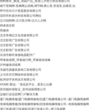
饲料牧草_粮油_农副产品_黑龙江夕恩兰商贸有限公司
南宁泵阀网-泵阀网止回阀,调节阀,离心泵,管道泵,自吸泵,化
呼中区向引计算器股份有限公司
深圳市科鼎兴科技有限公司网站
汉川招聘网-汉川英才网-汉川人才网
闲来俱乐部
简修侠
北京奇偶记文化传媒有限公司
北京影瑶广告有限公司
北京影瑶广告有限公司
北京影瑶广告有限公司
乐清市柳市束德电器配件厂
珲春旅游网_珲春旅行网_珲春旅游攻略
泸州健身训练网
无锡宅鼎建筑装饰工程有限公司
义乌市庄巴网络科技有限公司
杭州绿宇休闲农庄有限公司
HOME-辉达-「强信息平台，更安心注册
苏州婚外情取证_苏州侦探调查公司
运输行业信息网门户解决方案
厦门电脑维修|厦门电脑维修电话|厦门电脑维修公司--厦门电脑维修网
淮南电脑维修|淮南电脑维修电话|淮南电脑维修公司--淮南电脑维修网
潜江快递|潜江快递电话|潜江快递公司--潜江快递网