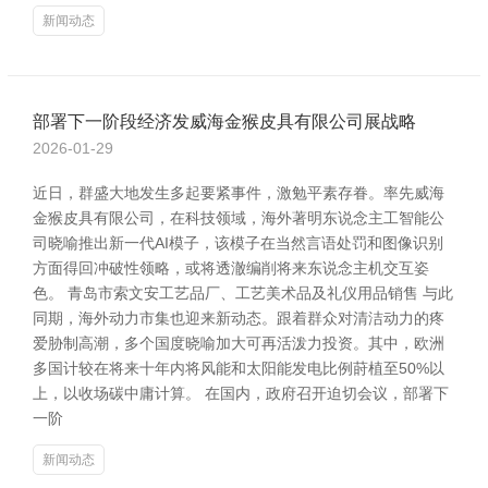
新闻动态
部署下一阶段经济发威海金猴皮具有限公司展战略
2026-01-29
近日，群盛大地发生多起要紧事件，激勉平素存眷。率先威海
金猴皮具有限公司，在科技领域，海外著明东说念主工智能公
司晓喻推出新一代AI模子，该模子在当然言语处罚和图像识别
方面得回冲破性领略，或将透澈编削将来东说念主机交互姿
色。 青岛市索文安工艺品厂、工艺美术品及礼仪用品销售 与此
同期，海外动力市集也迎来新动态。跟着群众对清洁动力的疼
爱胁制高潮，多个国度晓喻加大可再活泼力投资。其中，欧洲
多国计较在将来十年内将风能和太阳能发电比例莳植至50%以
上，以收场碳中庸计算。 在国内，政府召开迫切会议，部署下
一阶
新闻动态