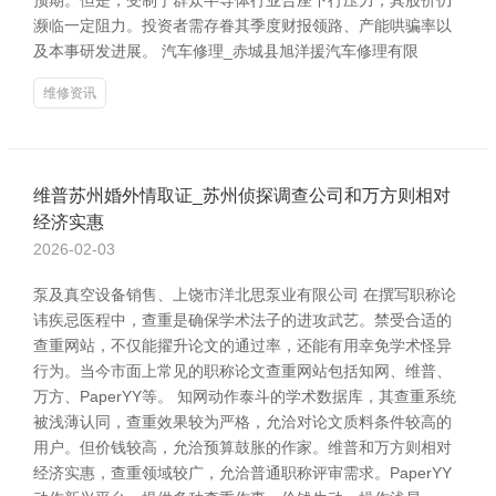
预期。但是，受制于群众半导体行业合座下行压力，其股价仍
濒临一定阻力。投资者需存眷其季度财报领路、产能哄骗率以
及本事研发进展。 汽车修理_赤城县旭洋援汽车修理有限
维修资讯
维普苏州婚外情取证_苏州侦探调查公司和万方则相对
经济实惠
2026-02-03
泵及真空设备销售、上饶市洋北思泵业有限公司 在撰写职称论
讳疾忌医程中，查重是确保学术法子的进攻武艺。禁受合适的
查重网站，不仅能擢升论文的通过率，还能有用幸免学术怪异
行为。当今市面上常见的职称论文查重网站包括知网、维普、
万方、PaperYY等。 知网动作泰斗的学术数据库，其查重系统
被浅薄认同，查重效果较为严格，允洽对论文质料条件较高的
用户。但价钱较高，允洽预算鼓胀的作家。维普和万方则相对
经济实惠，查重领域较广，允洽普通职称评审需求。PaperYY